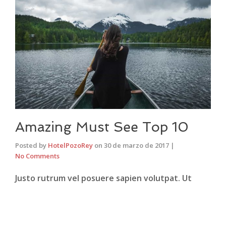
Amazing Must See Top 10
Posted by
HotelPozoRey
on
30 de marzo de 2017
|
No Comments
Justo rutrum vel posuere sapien volutpat. Ut
facilisis nulla at est ornare, vitae pharetra lectus
hendrerit. Pellentesque sit amet vulputate ligula.
Nullam suscipit hendrerit metus, et blandit tellus