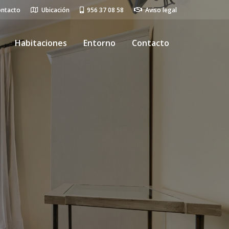
ontacto
Ubicación
956 37 08 58
Aviso legal
Habitaciones
Entorno
Contacto