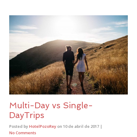
Multi-Day vs Single-
DayTrips
Posted by
HotelPozoRey
on
10 de abril de 2017
|
No Comments