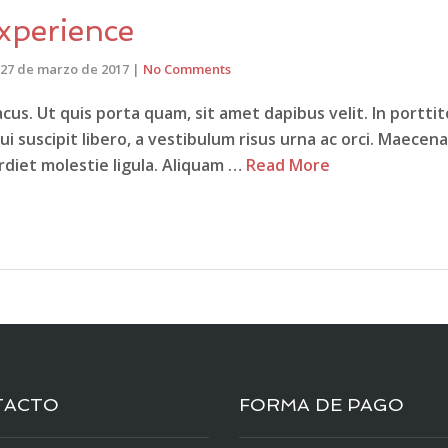
xperience
27 de marzo de 2017
|
No Comments
cus. Ut quis porta quam, sit amet dapibus velit. In porttit
dui suscipit libero, a vestibulum risus urna ac orci. Maecenas
erdiet molestie ligula. Aliquam …
Read More
TACTO
FORMA DE PAGO