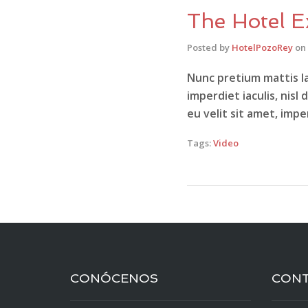
The Hotel E
Posted by
HotelPozoRey
on
Nunc pretium mattis la
imperdiet iaculis, nisl 
eu velit sit amet, imp
Tags:
Video
CONÓCENOS
CON