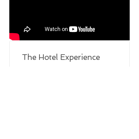
The Hotel Experience
Uncategorized
Nunc pretium mattis lacus. Ut quis porta
quam, sit amet dapibus velit. In porttitor,
dolor non imperdiet iaculis, nisl dui
suscipit libero, a vestibulum risus urna ac
orci. Maecenas arcu ligula, sagittis eu
velit sit amet, imperdiet molestie ligula.
Aliquam …
Read More