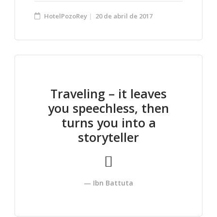
HotelPozoRey
20 de abril de 2017
Traveling – it leaves
you speechless, then
turns you into a
storyteller
Ibn Battuta