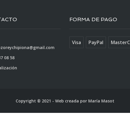
TACTO
FORMA DE PAGO
Visa
PayPal
MasterC
ozoreychipiona@gmail.com
37 08 58
alización
Copyright ® 2021
-
Web creada por
María Masot