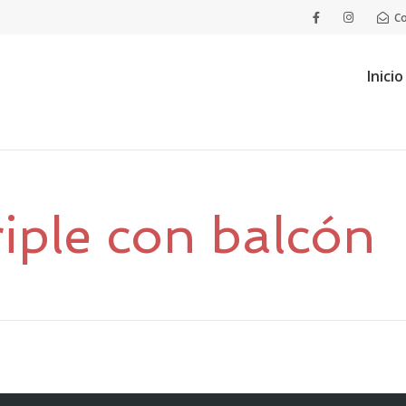
C
Inicio
riple con balcón